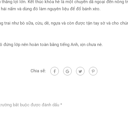
 thắng lợi lớn. Kết thúc khóa hè là một chuyến dã ngoại đến nông tr
y hái nấm và dùng đó làm nguyên liệu để đổ bánh xèo.
g trai như bò sữa, cừu, dê, ngựa và còn được tận tay sờ và cho chú
 đứng lớp nên hoàn toàn bằng tiếng Anh, xịn chưa nè.
Chia sẽ:
trường bắt buộc được đánh dấu
*