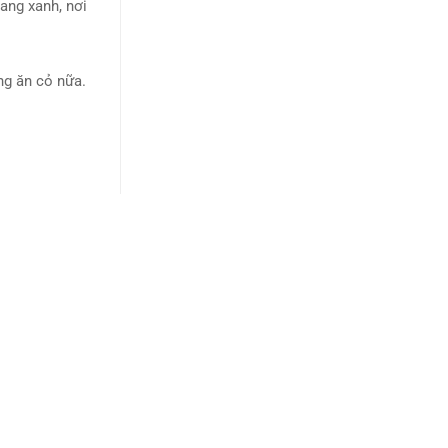
ang xanh, nơi
ng ăn cỏ nữa.