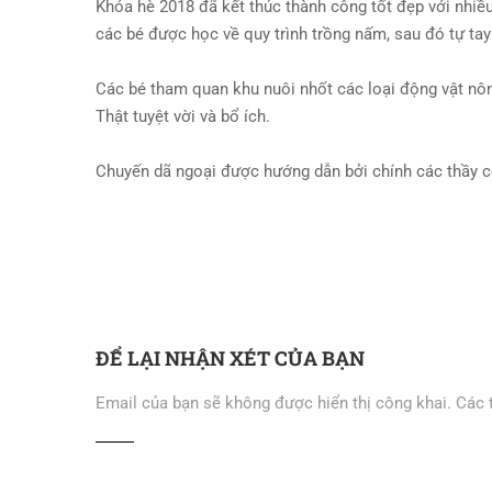
Khóa hè 2018 đã kết thúc thành công tốt đẹp với nhiều
các bé được học về quy trình trồng nấm, sau đó tự ta
Các bé tham quan khu nuôi nhốt các loại động vật nôn
Thật tuyệt vời và bổ ích.
Chuyến dã ngoại được hướng dẫn bởi chính các thầy cô
ĐỂ LẠI NHẬN XÉT CỦA BẠN
Email của bạn sẽ không được hiển thị công khai.
Các 